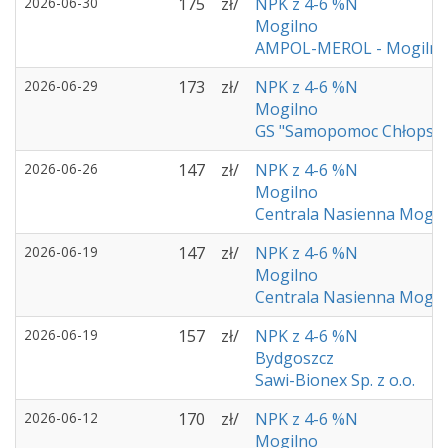
2026-06-30
175
zł/
NPK z 4-6 %N
Mogilno
AMPOL-MEROL - Mogiln
2026-06-29
173
zł/
NPK z 4-6 %N
Mogilno
GS "Samopomoc Chłopsk
2026-06-26
147
zł/
NPK z 4-6 %N
Mogilno
Centrala Nasienna Mogil
2026-06-19
147
zł/
NPK z 4-6 %N
Mogilno
Centrala Nasienna Mogil
2026-06-19
157
zł/
NPK z 4-6 %N
Bydgoszcz
Sawi-Bionex Sp. z o.o.
2026-06-12
170
zł/
NPK z 4-6 %N
Mogilno