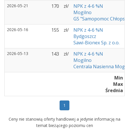
2026-05-21
170
zł/
NPK z 4-6 %N
Mogilno
GS "Samopomoc Chłopsk
2026-05-16
155
zł/
NPK z 4-6 %N
Bydgoszcz
Sawi-Bionex Sp. z o.o.
2026-05-13
143
zł/
NPK z 4-6 %N
Mogilno
Centrala Nasienna Mogil
Min : 
Max : 2
Średnia : 
1
Ceny nie stanowią oferty handlowej a jedynie informację na
temat bieżącego poziomu cen