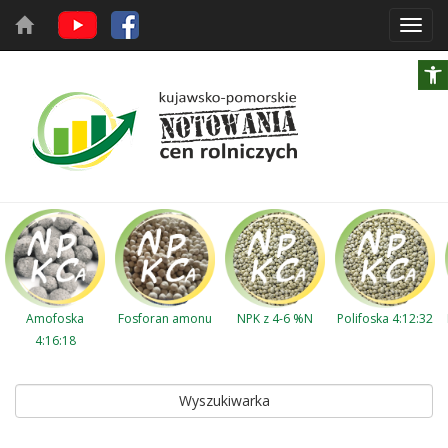
Toggl
navig
Amofoska
Fosforan amonu
NPK z 4-6 %N
Polifoska 4:12:32
4:16:18
Wyszukiwarka