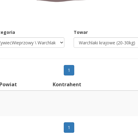
tegoria
Towar
1
Powiat
Kontrahent
1