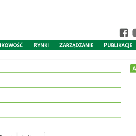
R
Z
P
NKOWOŚĆ
YNKI
ARZĄDZANIE
UBLIKACJE
A