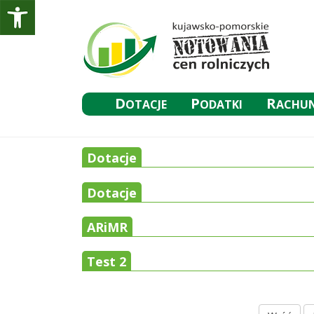
D
P
R
OTACJE
ODATKI
ACHU
Dotacje
Dotacje
ARiMR
Test 2