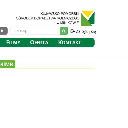
Zaloguj się
F
O
K
ILMY
FERTA
ONTAKT
RiMR