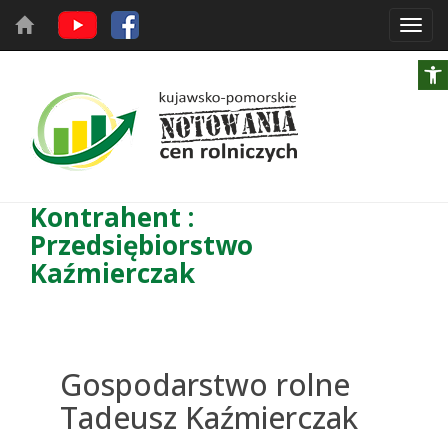
Toggl
navig
Kontrahent :
Przedsiębiorstwo
Kaźmierczak
Gospodarstwo rolne
Tadeusz Kaźmierczak