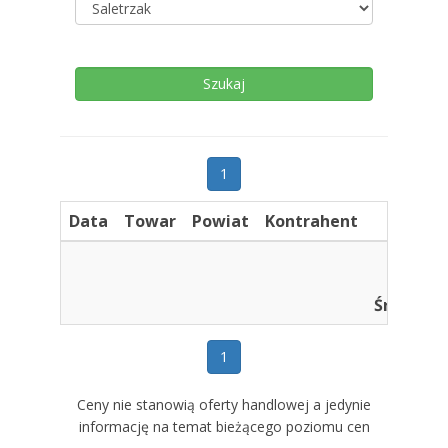
1
Data
Towar
Powiat
Kontrahent
Min : 
Max : 
Średnia : 
1
Ceny nie stanowią oferty handlowej a jedynie
informację na temat bieżącego poziomu cen