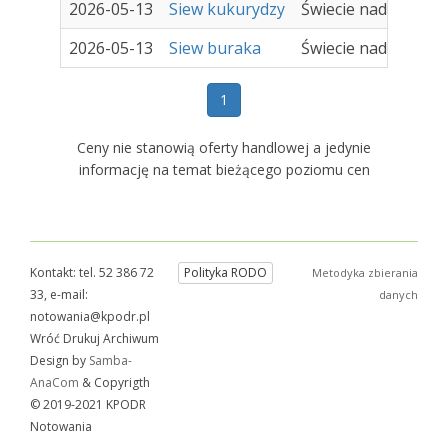
2026-05-13
Siew kukurydzy
Świecie nad Wisłą
2026-05-13
Siew buraka
Świecie nad Wisłą
1
Ceny nie stanowią oferty handlowej a jedynie
informację na temat bieżącego poziomu cen
Kontakt: tel. 52 386 72
Polityka RODO
Metodyka zbierania
33, e-mail:
danych
notowania@kpodr.pl
Wróć Drukuj Archiwum
Design by
Samba-
AnaCom
& Copyrigth
© 2019-2021 KPODR
Notowania