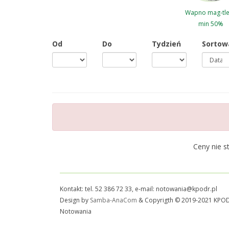
Wapno mag-tl
min 50%
Od
Do
Tydzień
Sortow
Ceny nie s
Kontakt: tel. 52 386 72 33, e-mail: notowania@kpodr.pl
Design by
Samba-AnaCom
& Copyrigth © 2019-2021 KPO
Notowania