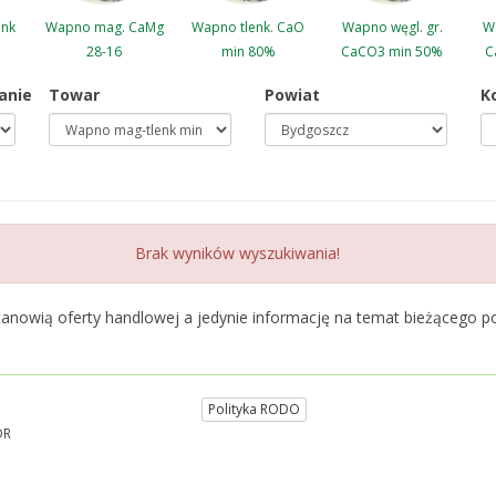
enk
Wapno mag. CaMg
Wapno tlenk. CaO
Wapno węgl. gr.
Wa
28-16
min 80%
CaCO3 min 50%
C
anie
Towar
Powiat
K
Brak wyników wyszukiwania!
tanowią oferty handlowej a jedynie informację na temat bieżącego 
Polityka RODO
DR