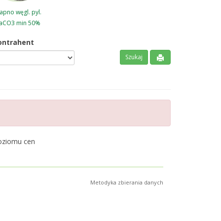
pno węgl. pyl.
aCO3 min 50%
ontrahent
poziomu cen
Metodyka zbierania danych