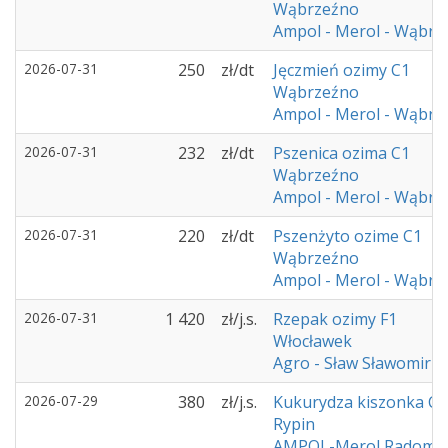
Wąbrzeźno
Ampol - Merol - Wąbrz
2026-07-31
250
zł/dt
Jęczmień ozimy C1
Wąbrzeźno
Ampol - Merol - Wąbrz
2026-07-31
232
zł/dt
Pszenica ozima C1
Wąbrzeźno
Ampol - Merol - Wąbrz
2026-07-31
220
zł/dt
Pszenżyto ozime C1
Wąbrzeźno
Ampol - Merol - Wąbrz
2026-07-31
1 420
zł/j.s.
Rzepak ozimy F1
Włocławek
Agro - Sław Sławomir 
2026-07-29
380
zł/j.s.
Kukurydza kiszonka C1
Rypin
AMPOL-Merol Radomi