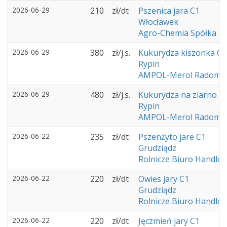
2026-06-29
210
zł/dt
Pszenica jara C1
Włocławek
Agro-Chemia Spółka z 
2026-06-29
380
zł/j.s.
Kukurydza kiszonka C1
Rypin
AMPOL-Merol Radomi
2026-06-29
480
zł/j.s.
Kukurydza na ziarno C
Rypin
AMPOL-Merol Radomi
2026-06-22
235
zł/dt
Pszenżyto jare C1
Grudziądz
Rolnicze Biuro Handlow
2026-06-22
220
zł/dt
Owies jary C1
Grudziądz
Rolnicze Biuro Handlow
2026-06-22
220
zł/dt
Jęczmień jary C1