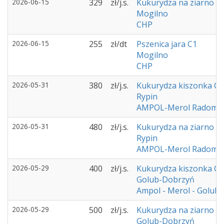
2026-06-15
329
zł/j.s.
Kukurydza na ziarno C
Mogilno
CHP
2026-06-15
255
zł/dt
Pszenica jara C1
Mogilno
CHP
2026-05-31
380
zł/j.s.
Kukurydza kiszonka C1
Rypin
AMPOL-Merol Radomi
2026-05-31
480
zł/j.s.
Kukurydza na ziarno C
Rypin
AMPOL-Merol Radomi
2026-05-29
400
zł/j.s.
Kukurydza kiszonka C1
Golub-Dobrzyń
Ampol - Merol - Golub
2026-05-29
500
zł/j.s.
Kukurydza na ziarno C
Golub-Dobrzyń