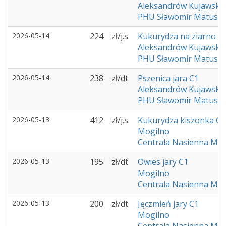
Aleksandrów Kujawski
PHU Sławomir Matusia
2026-05-14
224
zł/j.s.
Kukurydza na ziarno C
Aleksandrów Kujawski
PHU Sławomir Matusia
2026-05-14
238
zł/dt
Pszenica jara C1
Aleksandrów Kujawski
PHU Sławomir Matusia
2026-05-13
412
zł/j.s.
Kukurydza kiszonka C1
Mogilno
Centrala Nasienna Mog
2026-05-13
195
zł/dt
Owies jary C1
Mogilno
Centrala Nasienna Mog
2026-05-13
200
zł/dt
Jęczmień jary C1
Mogilno