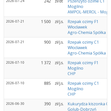
2026-07-24
242
zł/dt
Pszenżyto ozime C1
Mogilno
AMPOL-MEROL - Mogi
2026-07-21
1 500
zł/j.s.
Rzepak ozimy F1
Włocławek
Agro-Chemia Spółka z 
2026-07-21
900
zł/j.s.
Rzepak ozimy C1
Włocławek
Agro-Chemia Spółka z 
2026-07-10
1 372
zł/j.s.
Rzepak ozimy F1
Mogilno
CHP
2026-07-10
885
zł/j.s.
Rzepak ozimy C1
Mogilno
CHP
2026-06-30
390
zł/j.s.
Kukurydza kiszonka C1
Golub-Dobrzyń