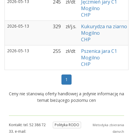
2026-05-13
245
zł/dt
Jęczmień jary C1
Mogilno
CHP
2026-05-13
329
zł/j.s.
Kukurydza na ziarno C
Mogilno
CHP
2026-05-13
255
zł/dt
Pszenica jara C1
Mogilno
CHP
1
Ceny nie stanowią oferty handlowej a jedynie informację na
temat bieżącego poziomu cen
Kontakt: tel. 52 386 72
Polityka RODO
Metodyka zbierania
33, e-mail:
danych