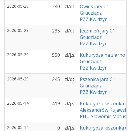
2026-05-29
240
zł/dt
Owies jary C1
Grudziądz
PZZ Kwidzyn
2026-05-29
235
zł/dt
Jęczmień jary C1
Grudziądz
PZZ Kwidzyn
2026-05-29
550
zł/j.s.
Kukurydza na ziarno C
Grudziądz
PZZ Kwidzyn
2026-05-29
245
zł/dt
Pszenica jara C1
Grudziądz
PZZ Kwidzyn
2026-05-14
419
zł/j.s.
Kukurydza kiszonka F1
Aleksandrów Kujawski
PHU Sławomir Matusia
2026-05-14
0
zł/j.s.
Kukurydza kiszonka C1