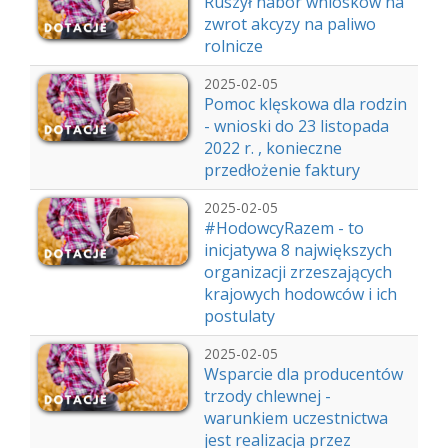
Ruszył nabór wniosków na
zwrot akcyzy na paliwo
rolnicze
2025-02-05
Pomoc klęskowa dla rodzin
- wnioski do 23 listopada
2022 r. , konieczne
przedłożenie faktury
2025-02-05
#HodowcyRazem - to
inicjatywa 8 największych
organizacji zrzeszających
krajowych hodowców i ich
postulaty
2025-02-05
Wsparcie dla producentów
trzody chlewnej -
warunkiem uczestnictwa
jest realizacja przez