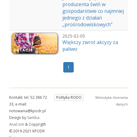
producenta świń w
gospodarstwie co najmniej
jednego z działań
„prośrodowiskowych”
2025-02-05
Większy zwrot akcyzy za
paliwo
1
Kontakt: tel. 52 386 72
Polityka RODO
Metodyka zbierania
33, e-mail:
danych
notowania@kpodr.pl
Design by
Samba-
AnaCom
& Copyrigth
© 2019-2021 KPODR