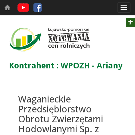
Toggl
navig
Kontrahent : WPOZH - Ariany
Waganieckie
Przedsiębiorstwo
Obrotu Zwierzętami
Hodowlanymi Sp. z