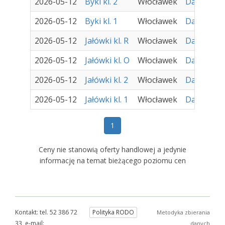
2026-05-12
Byki kl. 2
Włocławek
Damir - Za
2026-05-12
Byki kl. 1
Włocławek
Damir - Za
2026-05-12
Jałówki kl. R
Włocławek
Damir - Za
2026-05-12
Jałówki kl. O
Włocławek
Damir - Za
2026-05-12
Jałówki kl. 2
Włocławek
Damir - Za
2026-05-12
Jałówki kl. 1
Włocławek
Damir - Za
1
Ceny nie stanowią oferty handlowej a jedynie
informację na temat bieżącego poziomu cen
Kontakt: tel. 52 386 72
Polityka RODO
Metodyka zbierania
33, e-mail:
danych