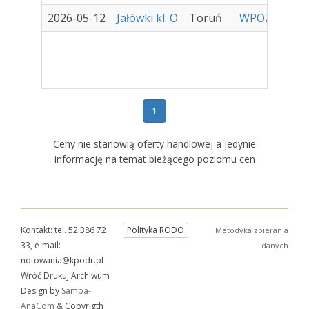
2026-05-12
Jałówki kl. O
Toruń
WPOZH Sp. z 
1
Ceny nie stanowią oferty handlowej a jedynie
informację na temat bieżącego poziomu cen
Kontakt: tel. 52 386 72
Polityka RODO
Metodyka zbierania
33, e-mail:
danych
notowania@kpodr.pl
Wróć Drukuj Archiwum
Design by
Samba-
AnaCom
& Copyrigth