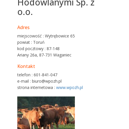
Hodowlanymi Sp. z
o.o.
Adres
miejscowość : Wytrębowice 65
powiat : Toruń
kod pocztowy : 87-148
Ariany 26a, 87-731 Waganiec
Kontakt
telefon : 601-841-047
e-mail : biuro@wpozh.pl
strona internetowa :
www.wpozh.pl