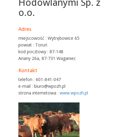
Hodowlanymi Sp. z
o.o.
Adres
miejscowość : Wytrębowice 65
powiat : Toruń
kod pocztowy : 87-148
Ariany 26a, 87-731 Waganiec
Kontakt
telefon : 601-841-047
e-mail : biuro@wpozh.pl
strona internetowa :
www.wpozh.pl