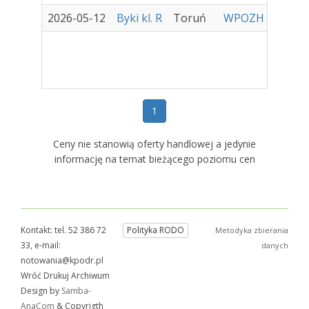
2026-05-12
Byki kl. R
Toruń
WPOZH Sp. z o.o
1
Ceny nie stanowią oferty handlowej a jedynie
informację na temat bieżącego poziomu cen
Kontakt: tel. 52 386 72
Polityka RODO
Metodyka zbierania
33, e-mail:
danych
notowania@kpodr.pl
Wróć Drukuj Archiwum
Design by
Samba-
AnaCom
& Copyrigth