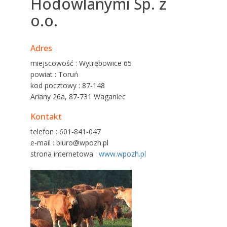
Hodowlanymi Sp. z
o.o.
Adres
miejscowość : Wytrębowice 65
powiat : Toruń
kod pocztowy : 87-148
Ariany 26a, 87-731 Waganiec
Kontakt
telefon : 601-841-047
e-mail : biuro@wpozh.pl
strona internetowa :
www.wpozh.pl