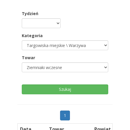
Tydzień
Kategoria
Towar
1
Data
Towar
Powiat
Kon