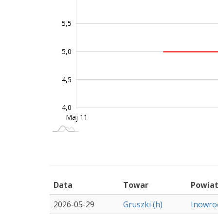
5,5
5,0
4,0
4,5
4,0
Maj 11
Cze 08
L
Data
Towar
Powia
2026-05-29
Gruszki (h)
Inowro