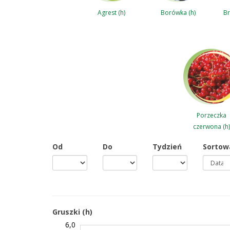
Agrest (h)
Borówka (h)
Br
Porzeczka
czerwona (h)
Od
Do
Tydzień
Sortow
Gruszki (h)
6,0
3,0
3,5
6,5