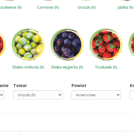
zoskwinie (h)
Jabłka (h)
Czereśnie (h)
Gruszki (h)
Śliwka renkloda (h)
Śliwka węgierka (h)
Truskawki (h)
anie
Towar
Powiat
K