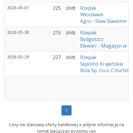
2026-06-01
225
zł/dt
Rzepak
Włocławek
Agro - Sław Sławomir 
2026-05-30
215
zł/dt
Rzepak
Bydgoszcz
Elewarr - Magazyn w K
2026-05-29
227
zł/dt
Rzepak
Sępólno Krajeńskie
Rola Sp. z.o.o. Człuchów
Śr
1
Ceny nie stanowią oferty handlowej a jedynie informację na
temat bieżącego poziomu cen