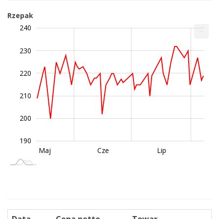
Rzepak
185
195
205
250
180
170
240
...
230
220
195
210
200
190
Wrz
Sie
Maj
Cze
Lip
L