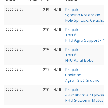
Data
Cena netto
Towar
2026-08-07
219
zł/dt
Rzepak
Sępólno Krajeńskie
Rola Sp. z.o.o. Człuchów
2026-08-07
220
zł/dt
Rzepak
Toruń
PHU Agro Support - M
2026-08-07
225
zł/dt
Rzepak
Toruń
FHU Rafał Bober
2026-08-07
227
zł/dt
Rzepak
Chełmno
Agro - Sieć Grubno
2026-08-07
220
zł/dt
Rzepak
Aleksandrów Kujawski
PHU Sławomir Matusia