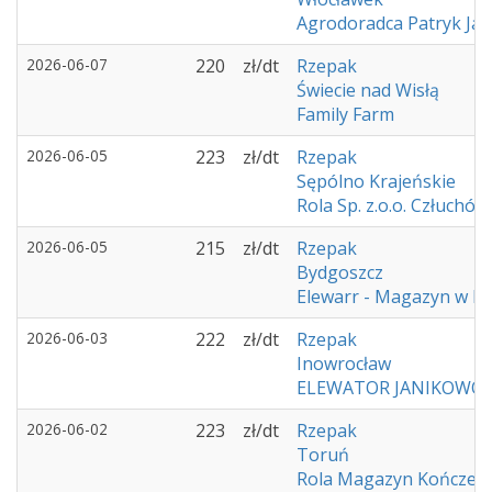
Agrodoradca Patryk Ja
2026-06-07
220
zł/dt
Rzepak
Świecie nad Wisłą
Family Farm
2026-06-05
223
zł/dt
Rzepak
Sępólno Krajeńskie
Rola Sp. z.o.o. Człuchów
2026-06-05
215
zł/dt
Rzepak
Bydgoszcz
Elewarr - Magazyn w K
2026-06-03
222
zł/dt
Rzepak
Inowrocław
ELEWATOR JANIKOWO
2026-06-02
223
zł/dt
Rzepak
Toruń
Rola Magazyn Kończew