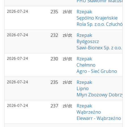
PHU Sławomir Matusia
2026-07-24
235
zł/dt
Rzepak
Sępólno Krajeńskie
Rola Sp. z.o.o. Człuchów
2026-07-24
232
zł/dt
Rzepak
Bydgoszcz
Sawi-Bionex Sp. z o.o.
2026-07-24
230
zł/dt
Rzepak
Chełmno
Agro - Sieć Grubno
2026-07-24
235
zł/dt
Rzepak
Lipno
Młyn Zbożowy Dobrzyń
2026-07-24
237
zł/dt
Rzepak
Wąbrzeźno
Elewarr - Wąbrzeźno