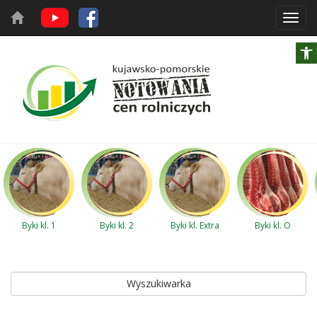
Toggl
navig
Byki kl. 1
Byki kl. 2
Byki kl. Extra
Byki kl. O
Wyszukiwarka