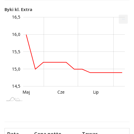
Byki kl. Extra
4,4
4,6
4,8
7,0
4,0
3,5
16,5
...
16,0
14,8
15,5
15,0
14,5
Wrz
Sie
Maj
Cze
Lip
L