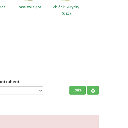
jąca
Prasa zwijająca
Zbiór kukurydzy
(kisz.)
ontrahent