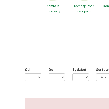
Kombajn
Kombajn zboż.
Kom
buraczany
(szarpacz)
Od
Do
Tydzień
Sortow