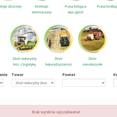
bajn zbożowy
Kombajn
Prasa belująca
Prasa kostku
ziemniaczany
wys.zgniot
Zbiór
Zbiór
Zbiór kukurydzy
kukurydzy(ziarno)
sianokiszonki
kisz. z logistyką
anie
Towar
Powiat
K
Brak wyników wyszukiwania!