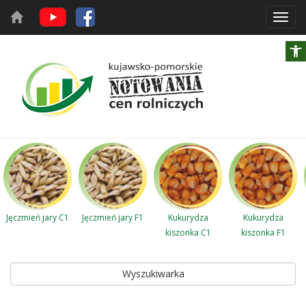
Toggl
navig
Jęczmień jary C1
Jęczmień jary F1
Kukurydza
Kukurydza
kiszonka C1
kiszonka F1
Wyszukiwarka