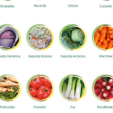
Cebula
Buraczki
Brukselka
Czosnek
usta czerwona
Kapusta kiszona
Kapusta wczesna
Marchew
Rzodkiewk
Pietruszka
Pomidor
Por