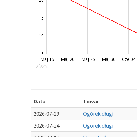
15
10
10
5
Maj 15
Sie 08
Maj 20
Maj 25
Maj 30
Cze 04
L
Data
Towar
2026-07-29
Ogórek długi
2026-07-24
Ogórek długi