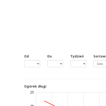
Od
Do
Tydzień
Sortow
Ogórek długi
25
-10
30
-5
0
20