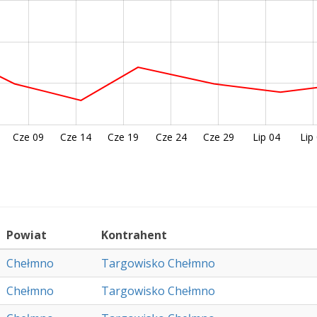
Cze 09
Cze 14
Cze 19
Cze 24
Cze 29
Lip 04
Lip
Powiat
Kontrahent
Chełmno
Targowisko Chełmno
Chełmno
Targowisko Chełmno