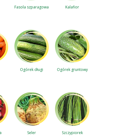
Fasola szparagowa
Kalafior
Ogórek gruntowy
Ogórek długi
a
Szczypiorek
Seler