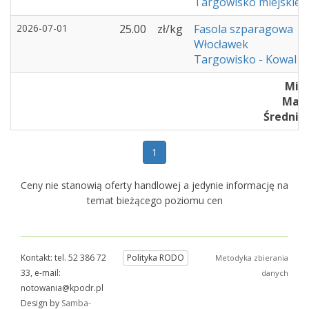
Targowisko miejskie -
2026-07-01
25.00
zł/kg
Fasola szparagowa
Włocławek
Targowisko - Kowal
Min 
Max :
Średnia 
1
Ceny nie stanowią oferty handlowej a jedynie informację na
temat bieżącego poziomu cen
Kontakt: tel. 52 386 72
Polityka RODO
Metodyka zbierania
33, e-mail:
danych
notowania@kpodr.pl
Design by
Samba-