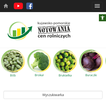
Toggl
navig
Brokuł
Buraczki
Bób
Brukselka
Wyszukiwarka