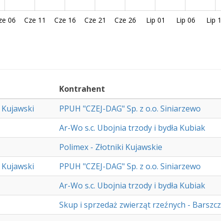
ze 06
Cze 11
Cze 16
Cze 21
Cze 26
Lip 01
Lip 06
Lip 
Kontrahent
 Kujawski
PPUH "CZEJ-DAG" Sp. z o.o. Siniarzewo
Ar-Wo s.c. Ubojnia trzody i bydła Kubiak
Polimex - Złotniki Kujawskie
 Kujawski
PPUH "CZEJ-DAG" Sp. z o.o. Siniarzewo
Ar-Wo s.c. Ubojnia trzody i bydła Kubiak
Skup i sprzedaż zwierząt rzeźnych - Barszcz