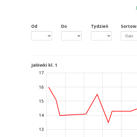
Od
Do
Tydzień
Sortow
Jałówki kl. 1
17
10
11
18
16
15
12
14
13