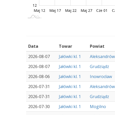
12
Maj 12
Maj 16
Maj 20
Maj 24
Maj 28
Cze 05
Sie 10
Maj 17
Maj 22
Maj 27
Cze 01
C
L
Data
Towar
Powiat
2026-08-07
Jałówki kl. 1
Aleksandrów
2026-08-07
Jałówki kl. 1
Grudziądz
2026-08-06
Jałówki kl. 1
Inowrocław
2026-07-31
Jałówki kl. 1
Aleksandrów
2026-07-31
Jałówki kl. 1
Grudziądz
2026-07-30
Jałówki kl. 1
Mogilno