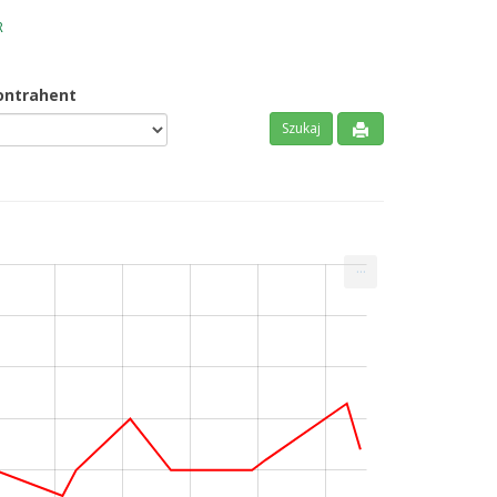
R
ontrahent
...