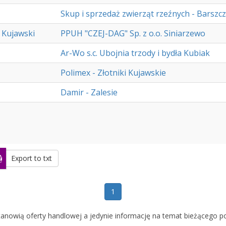
Skup i sprzedaż zwierząt rzeźnych - Barszcz
 Kujawski
PPUH "CZEJ-DAG" Sp. z o.o. Siniarzewo
Ar-Wo s.c. Ubojnia trzody i bydła Kubiak
Polimex - Złotniki Kujawskie
Damir - Zalesie
Export to txt
1
tanowią oferty handlowej a jedynie informację na temat bieżącego 