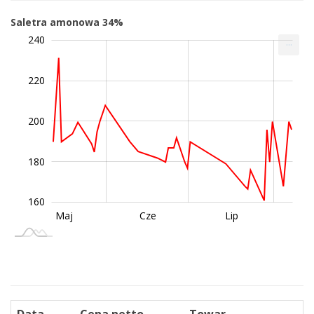
Saletra amonowa 34%
240
140
150
170
190
210
260
120
...
220
200
160
180
160
Wrz
Sie
Maj
Cze
Lip
L