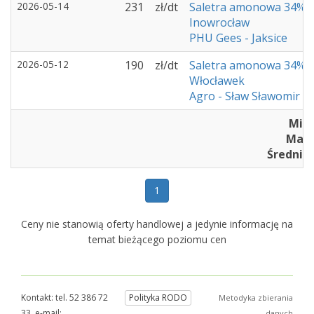
2026-05-14
231
zł/dt
Saletra amonowa 34%
Inowrocław
PHU Gees - Jaksice
2026-05-12
190
zł/dt
Saletra amonowa 34%
Włocławek
Agro - Sław Sławomir 
Min 
Max :
Średnia 
1
Ceny nie stanowią oferty handlowej a jedynie informację na
temat bieżącego poziomu cen
Kontakt: tel. 52 386 72
Polityka RODO
Metodyka zbierania
33, e-mail:
danych