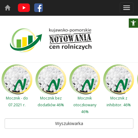
Toggl
navig
Mocznik - do
Mocznik bez
Mocznik
Mocznik z
07.2021 r.
dodatków 46%
otoczkowany
inhibitor. 46%
46%
Wyszukiwarka