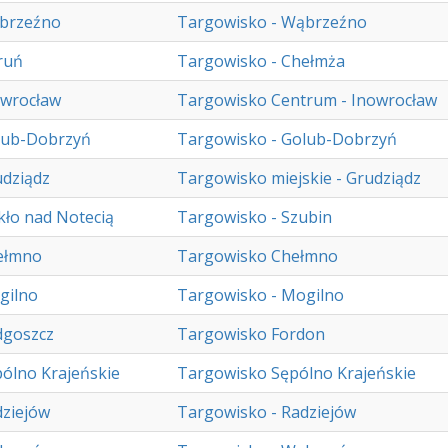
brzeźno
Targowisko - Wąbrzeźno
ruń
Targowisko - Chełmża
owrocław
Targowisko Centrum - Inowrocław
lub-Dobrzyń
Targowisko - Golub-Dobrzyń
dziądz
Targowisko miejskie - Grudziądz
ło nad Notecią
Targowisko - Szubin
ełmno
Targowisko Chełmno
gilno
Targowisko - Mogilno
dgoszcz
Targowisko Fordon
ólno Krajeńskie
Targowisko Sępólno Krajeńskie
ziejów
Targowisko - Radziejów