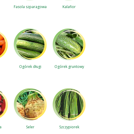
Fasola szparagowa
Kalafior
Ogórek gruntowy
Ogórek długi
a
Szczypiorek
Seler