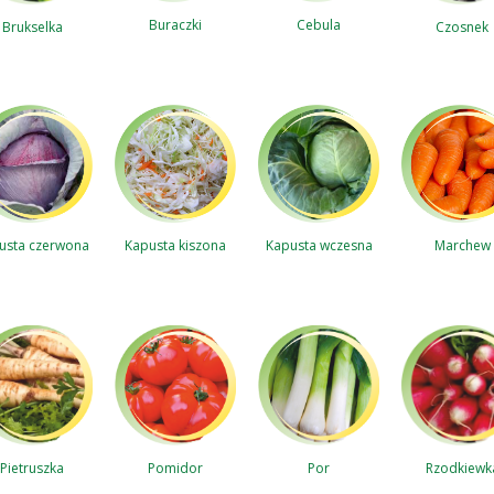
Cebula
Buraczki
Brukselka
Czosnek
usta czerwona
Kapusta kiszona
Kapusta wczesna
Marchew
Rzodkiewk
Pietruszka
Pomidor
Por