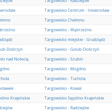
ziejów
Targowisko - Radziejów
owrocław
Targowisko Centrum - Inowrocław
ełmno
Targowisko Chełmno
brzeźno
Targowisko - Wąbrzeźno
dziądz
Targowisko miejskie - Grudziądz
lub-Dobrzyń
Targowisko - Golub-Dobrzyń
ło nad Notecią
Targowisko - Szubin
gilno
Targowisko - Mogilno
chola
Targowisko - Tuchola
ocławek
Targowisko - Kowal
ólno Krajeńskie
Targowisko Sępólno Krajeńskie
ziejów
Targowisko - Radziejów