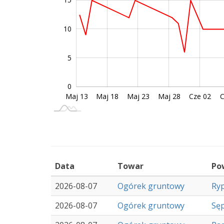
10
10
5
0
Maj 13
Maj 17
Maj 21
Maj 25
Maj 29
Sie 11
Maj 18
Maj 23
Maj 28
Cze 02
C
L
Data
Towar
Po
2026-08-07
Ogórek gruntowy
Ry
2026-08-07
Ogórek gruntowy
Sęp