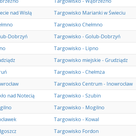
brzeźno
Targowisko - Wąbrzeźno
ecie nad Wisłą
Targowisko Marianki w Świeciu
ełmno
Targowisko Chełmno
lub-Dobrzyń
Targowisko - Golub-Dobrzyń
pno
Targowisko - Lipno
dziądz
Targowisko miejskie - Grudziądz
ruń
Targowisko - Chełmża
owrocław
Targowisko Centrum - Inowrocław
ło nad Notecią
Targowisko - Szubin
gilno
Targowisko - Mogilno
ocławek
Targowisko - Kowal
dgoszcz
Targowisko Fordon