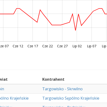
ze 07
Cze 12
Cze 17
Cze 22
Cze 27
Lip 02
Lip 07
Lip
wiat
Kontrahent
pin
Targowisko - Skrwilno
ólno Krajeńskie
Targowisko Sępólno Krajeńskie