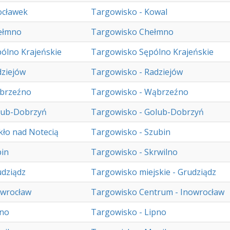
ocławek
Targowisko - Kowal
ełmno
Targowisko Chełmno
ólno Krajeńskie
Targowisko Sępólno Krajeńskie
ziejów
Targowisko - Radziejów
brzeźno
Targowisko - Wąbrzeźno
lub-Dobrzyń
Targowisko - Golub-Dobrzyń
ło nad Notecią
Targowisko - Szubin
pin
Targowisko - Skrwilno
dziądz
Targowisko miejskie - Grudziądz
owrocław
Targowisko Centrum - Inowrocław
pno
Targowisko - Lipno