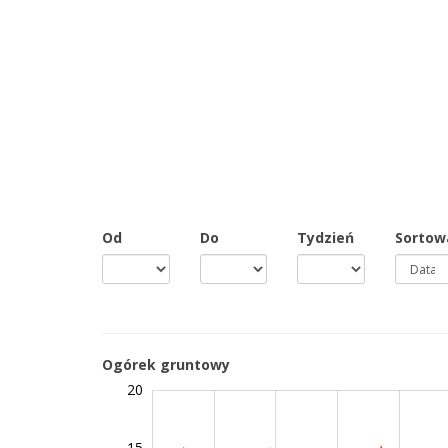
Od
Do
Tydzień
Sortow
Ogórek gruntowy
-10
25
-2
-5
2
4
20
15