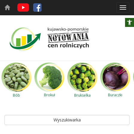
Toggl
navig
Brokuł
Buraczki
Bób
Brukselka
Wyszukiwarka