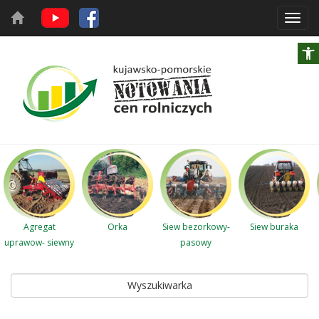
Toggl
navig
Agregat
Orka
Siew bezorkowy-
Siew buraka
uprawow- siewny
pasowy
Wyszukiwarka