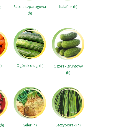
Fasola szparagowa
Kalafior (h)
)
(h)
)
Ogórek długi (h)
Ogórek gruntowy
(h)
(h)
Szczypiorek (h)
Seler (h)