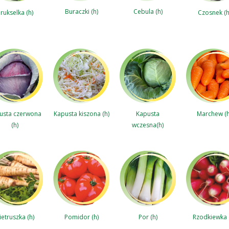
Cebula (h)
Buraczki (h)
rukselka (h)
Czosnek (h
usta czerwona
Kapusta kiszona (h)
Kapusta
Marchew (h
(h)
wczesna(h)
Rzodkiewka 
ietruszka (h)
Pomidor (h)
Por (h)