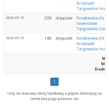
Grudziądz
Targowisko Hurto
2026-05-15
2.00
zł/pęczek
Rzodkiewka (h)
Inowrocław
Targowisko Cent
2026-05-15
1.80
zł/pęczek
Rzodkiewka (h)
Grudziądz
Targowisko Hurto
Min
Max 
Średnia
1
Ceny nie stanowią oferty handlowej a jedynie informację na
temat bieżącego poziomu cen