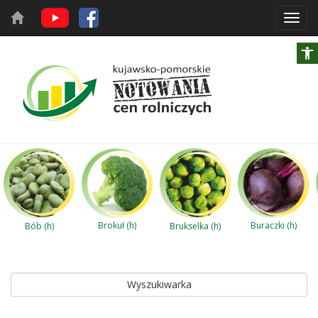
Toggl
navig
Brokuł (h)
Buraczki (h)
Bób (h)
Brukselka (h)
Wyszukiwarka