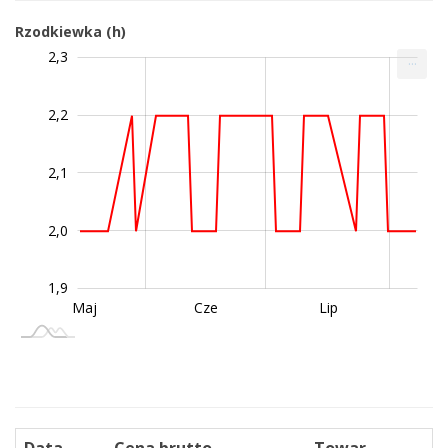
Rzodkiewka (h)
Ziemniaki
Ziemniaki (h)
,85
,95
,05
1,8
2,4
1,7
2,3
...
wczesne (h)
2,2
1,95
2,1
2,0
1,9
Wrz
Sie
Maj
Cze
Lip
L