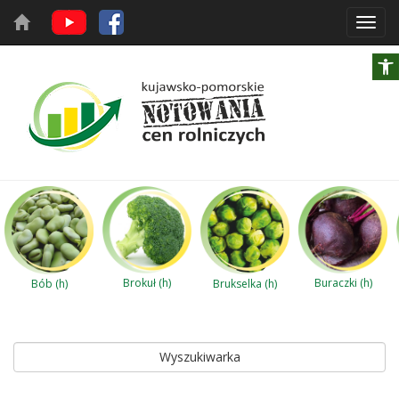
Toggl
navig
Brokuł (h)
Buraczki (h)
Bób (h)
Brukselka (h)
Wyszukiwarka