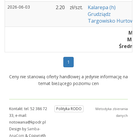
2026-06-03
2.20
zł/szt.
Kalarepa (h)
Grudziądz
Targowisko Hurtowe 
Min
Max 
Średnia 
1
Ceny nie stanowią oferty handlowej a jedynie informację na
temat bieżącego poziomu cen
Kontakt: tel. 52 386 72
Polityka RODO
Metodyka zbierania
33, e-mail:
danych
notowania@kpodr.pl
Design by
Samba-
AnaCom
& Copyrigth