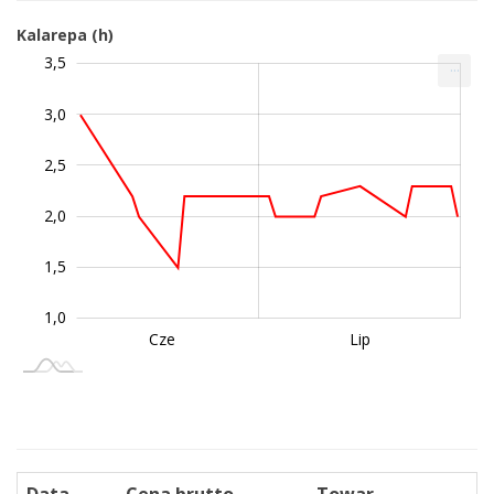
Kalarepa (h)
Ziemniaki
Ziemniaki (h)
3,5
0,5
4,0
0
...
wczesne (h)
3,0
2,5
1,0
2,0
1,5
1,0
Wrz
Sie
Cze
Lip
L