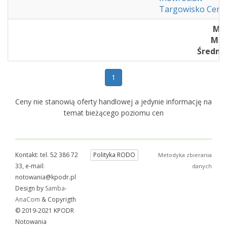
Targowisko Cent
Min
Max 
Średnia
1
Ceny nie stanowią oferty handlowej a jedynie informację na
temat bieżącego poziomu cen
Kontakt: tel. 52 386 72
Polityka RODO
Metodyka zbierania
33, e-mail:
danych
notowania@kpodr.pl
Design by
Samba-
AnaCom
& Copyrigth
© 2019-2021 KPODR
Notowania