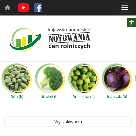
Toggl
navig
Brokuł (h)
Buraczki (h)
Bób (h)
Brukselka (h)
Wyszukiwarka