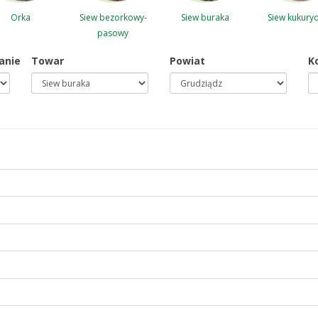
Orka
Siew bezorkowy-
Siew buraka
Siew kukury
pasowy
anie
Towar
Powiat
K