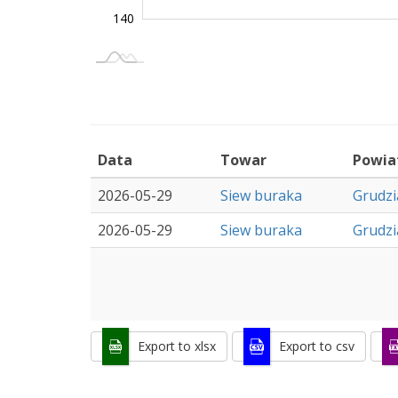
140
Maj 30
Maj 31
L
Data
Towar
Powia
2026-05-29
Siew buraka
Grudzi
2026-05-29
Siew buraka
Grudzi
Export to xlsx
Export to csv