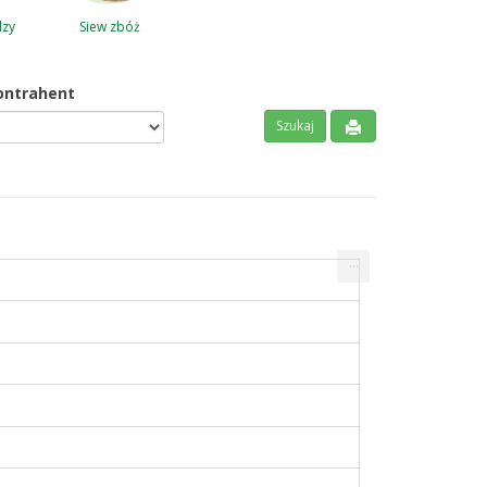
dzy
Siew zbóż
ontrahent
...