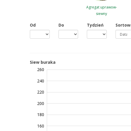
Agregat uprawow-
siewny
Od
Do
Tydzień
Sortow
Siew buraka
260
100
120
280
240
220
200
140
180
160