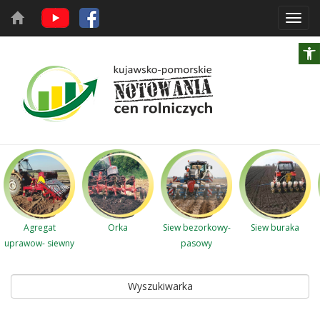
Toggl
navig
Agregat
Orka
Siew bezorkowy-
Siew buraka
uprawow- siewny
pasowy
Wyszukiwarka