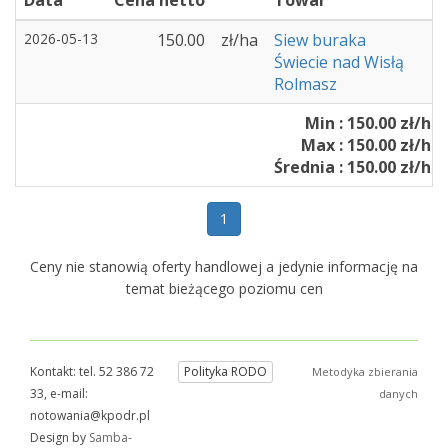
Data
Cena netto
Towar
2026-05-13
150.00
zł/ha
Siew buraka
Świecie nad Wisłą
Rolmasz
Min : 150.00 zł/ha
Max : 150.00 zł/ha
Średnia : 150.00 zł/ha
1
Ceny nie stanowią oferty handlowej a jedynie informację na
temat bieżącego poziomu cen
Kontakt: tel. 52 386 72
Polityka RODO
Metodyka zbierania
33, e-mail:
danych
notowania@kpodr.pl
Design by
Samba-