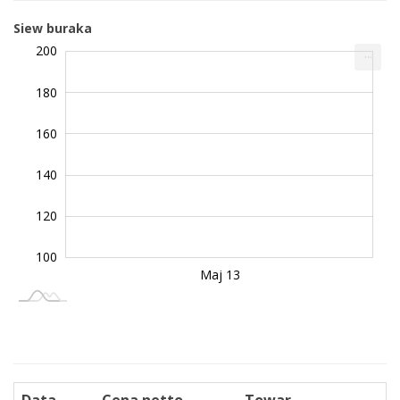
Siew buraka
110
220
80
60
200
...
180
160
120
140
120
100
Maj 14
Maj 15
Maj 13
L